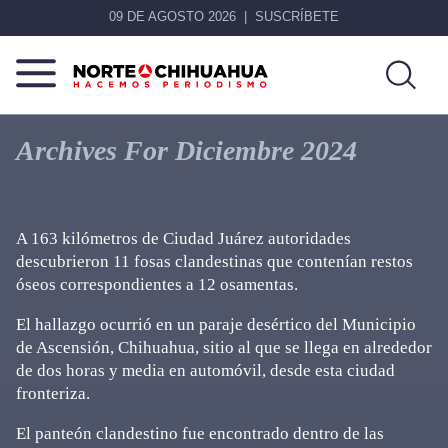
09 DE AGOSTO 2026
SUSCRÍBETE
Norte
Más
De
que
Archives For Diciembre 2024
Chihuahua
noticias,
hacemos periodismo
A 163 kilómetros de Ciudad Juárez autoridades
descubrieron 11 fosas clandestinas que contenían restos
óseos correspondientes a 12 osamentas.
El hallazgo ocurrió en un paraje desértico del Municipio
de Ascensión, Chihuahua, sitio al que se llega en alrededor
de dos horas y media en automóvil, desde esta ciudad
fronteriza.
El panteón clandestino fue encontrado dentro de las