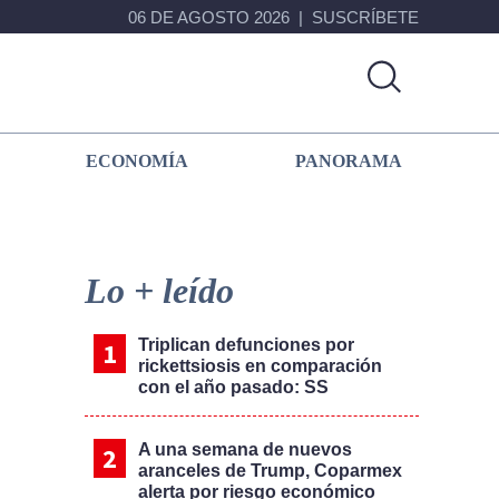
06 DE AGOSTO 2026
SUSCRÍBETE
ECONOMÍA
PANORAMA
Primary
Sidebar
Lo + leído
Triplican defunciones por
rickettsiosis en comparación
con el año pasado: SS
A una semana de nuevos
aranceles de Trump, Coparmex
alerta por riesgo económico