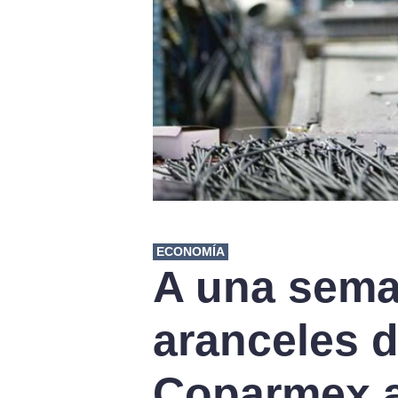
ECONOMÍA
A una sema
aranceles 
Coparmex a