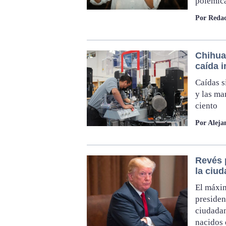
polémica
Por Redac
Chihua
caída i
Caídas s
y las ma
ciento
Por Aleja
Revés 
la ciu
El máxim
presiden
ciudadan
nacidos 