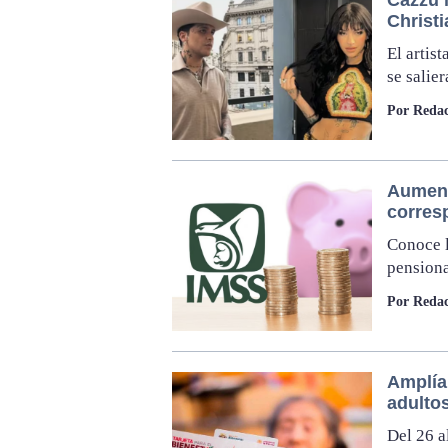
Christi
El artis
se salie
Por Redac
Aument
corres
Conoce l
pensiona
Por Redac
Amplía
adulto
Del 26 a