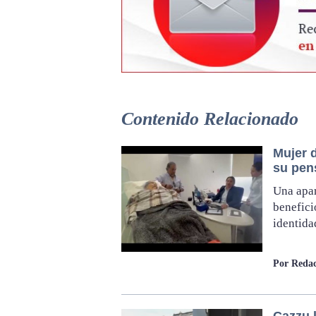
Contenido Relacionado
Mujer d
su pen
Una apar
benefici
identida
Por Redac
Cazzu 