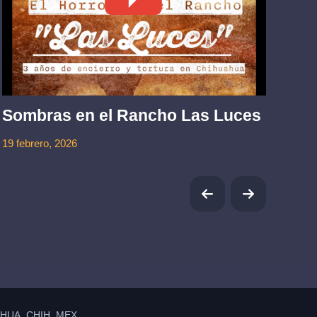
La
mu
Sombras en el Rancho Las Luces
1 jul
19 febrero, 2026
UA, CHIH. MEX.