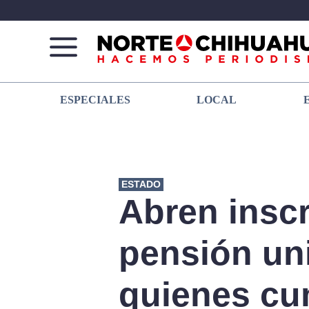
Norte
Más
ESPECIALES
LOCAL
De
que
Chihuahua
noticias,
hacemos periodismo
ESTADO
Abren inscr
pensión uni
quienes cu