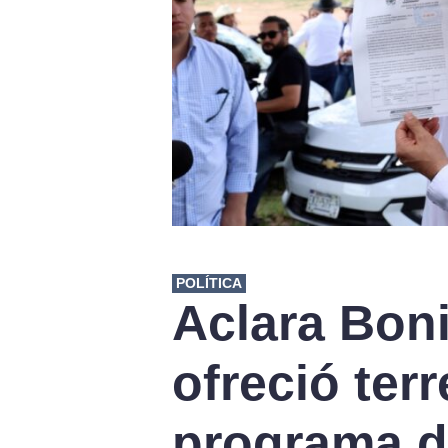
POLÍTICA
Aclara Boni
ofreció ter
programa d