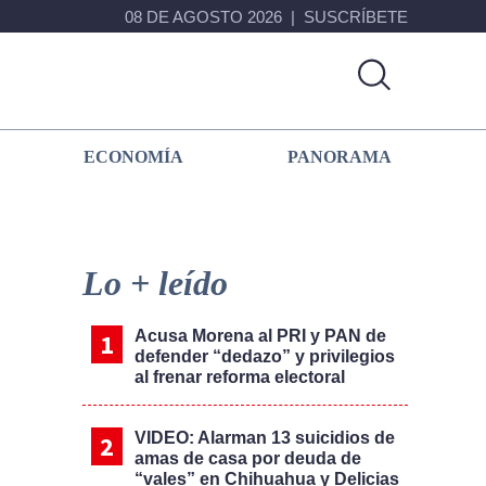
08 DE AGOSTO 2026
SUSCRÍBETE
ECONOMÍA
PANORAMA
Primary
Sidebar
Lo + leído
Acusa Morena al PRI y PAN de
defender “dedazo” y privilegios
al frenar reforma electoral
VIDEO: Alarman 13 suicidios de
amas de casa por deuda de
“vales” en Chihuahua y Delicias