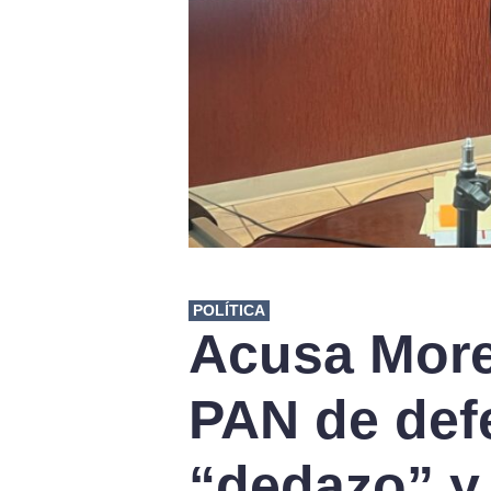
POLÍTICA
Acusa More
PAN de def
“dedazo” y 