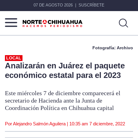
07 DE AGOSTO 2026
SUSCRÍBETE
Norte
Más
De
que
Fotografía: Archivo
Chihuahua
noticias,
hacemos periodismo
LOCAL
Analizarán en Juárez el paquete
económico estatal para el 2023
Este miércoles 7 de diciembre comparecerá el
secretario de Hacienda ante la Junta de
Coordinación Política en Chihuahua capital
Por Alejandro Salmón Aguilera |
10:35 am
7 diciembre, 2022