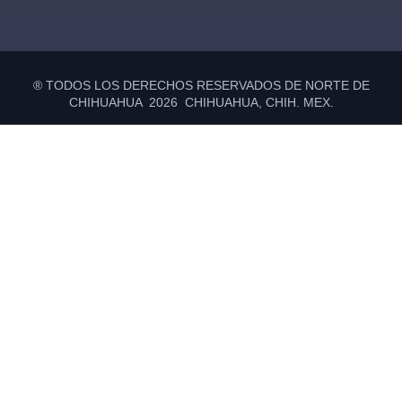
® TODOS LOS DERECHOS RESERVADOS DE NORTE DE
CHIHUAHUA 2026 CHIHUAHUA, CHIH. MEX.