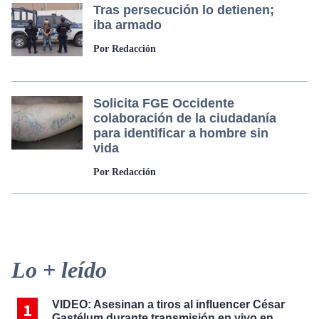
Tras persecución lo detienen;
iba armado
Por Redacción
Solicita FGE Occidente
colaboración de la ciudadanía
para identificar a hombre sin
vida
Por Redacción
Primary
Lo + leído
Sidebar
VIDEO: Asesinan a tiros al influencer César
Gastélum durante transmisión en vivo en