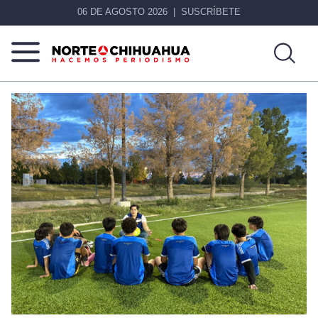
06 DE AGOSTO 2026
SUSCRÍBETE
Norte
Más
De
que
Chihuahua
noticias,
hacemos periodismo