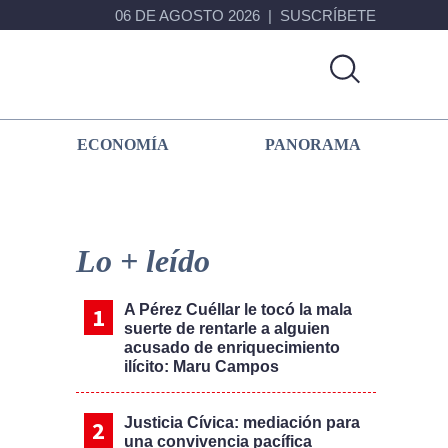
06 DE AGOSTO 2026
SUSCRÍBETE
ECONOMÍA
PANORAMA
Primary
Sidebar
Lo + leído
A Pérez Cuéllar le tocó la mala
suerte de rentarle a alguien
acusado de enriquecimiento
ilícito: Maru Campos
Justicia Cívica: mediación para
una convivencia pacífica