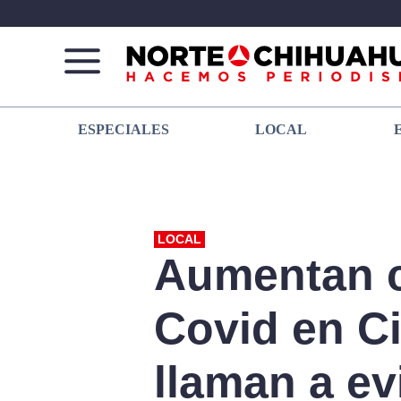
Norte
Más
ESPECIALES
LOCAL
De
que
Chihuahua
noticias,
hacemos periodismo
LOCAL
Aumentan 
Covid en C
llaman a ev