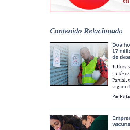
Contenido Relacionado
Dos ho
17 mil
de des
Jeffrey 
condena
Partial,
seguro d
Por Redac
Empren
vacunac