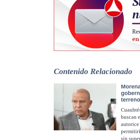
Contenido Relacionado
Morena
gobern
terreno
Cuauhté
buscan e
autorice
permitir
sin supe