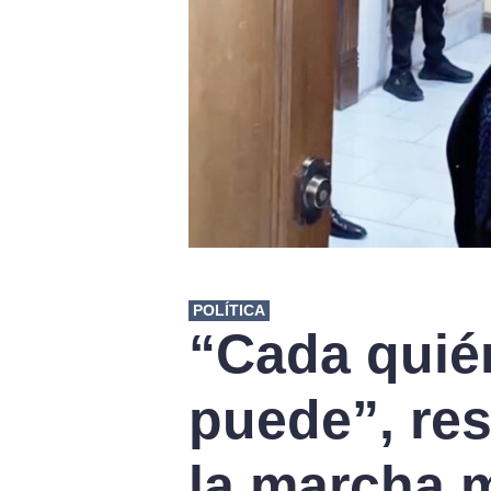
POLÍTICA
“Cada quié
puede”, re
la marcha m