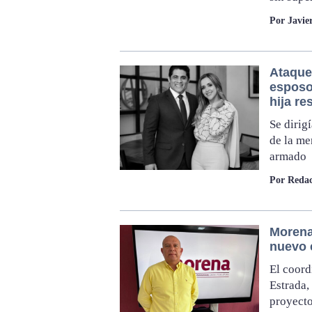
Por Javie
Ataque
esposo
hija re
Se dirig
de la me
armado
Por Redac
Morena
nuevo 
El coord
Estrada,
proyecto