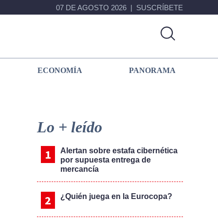
07 DE AGOSTO 2026
SUSCRÍBETE
ECONOMÍA
PANORAMA
Primary
Sidebar
Lo + leído
Alertan sobre estafa cibernética
por supuesta entrega de
mercancía
¿Quién juega en la Eurocopa?