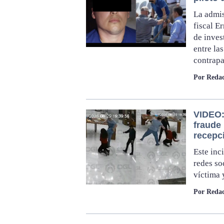
La admis
fiscal E
de inves
entre la
contrapa
Por Redac
VIDEO:
fraude
recepc
Este inc
redes so
víctima 
Por Redac