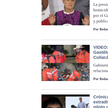
La presi
homicidi
por el G
y public
Por Redac
VIDEO: 
Gastél
Culiac
Gabinete
relacion
Por Redac
Crónic
extradi
piloto