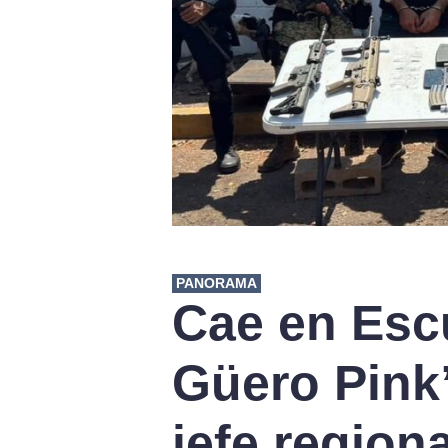
PANORAMA
Cae en Esc
Güero Pink
jefe regiona