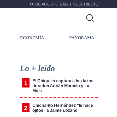
06 DE AGOSTO 2026
SUSCRÍBETE
ECONOMÍA
PANORAMA
Primary
Sidebar
Lo + leído
El Chiquilín captura a los tazos
dorados Adrián Marcelo y La
Mole
Chicharito Hernández “le hace
ojitos” a Jaime Lozano