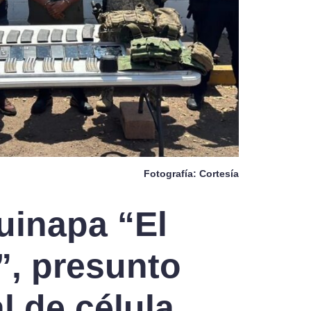
Fotografía: Cortesía
uinapa “El
”, presunto
l de célula