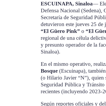
ESCUINAPA, Sinaloa
— Ele
Defensa Nacional (Sedena), 
Secretaría de Seguridad Públ
detuvieron este jueves 25 de 
“El Güero Pink”
o
“El Güe
regional de una célula delicti
y presunto operador de la fa
Sinaloa).
En el mismo operativo, reali
Bosque
(Escuinapa), también
(o Hilario Javier “N”), quie
Seguridad Pública y Tránsito
recientes (incluyendo 2023-2
Según reportes oficiales y de