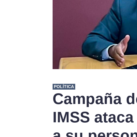
POLÍTICA
Campaña d
IMSS ataca
a su person