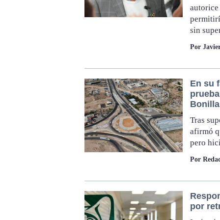
autorice
permitir
sin supe
Por Javie
En su f
prueba
Bonilla
Tras sup
afirmó q
pero hi
Por Redac
Respon
por re