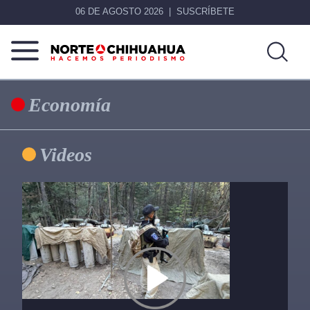
06 DE AGOSTO 2026
SUSCRÍBETE
Norte
Más
De
que
Economía
Chihuahua
noticias,
hacemos periodismo
Primary
Videos
Sidebar