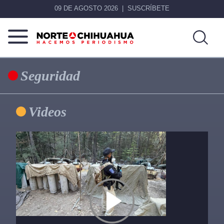
09 DE AGOSTO 2026
SUSCRÍBETE
Norte
Más
De
que
Seguridad
Chihuahua
noticias,
hacemos periodismo
Primary
Videos
Sidebar