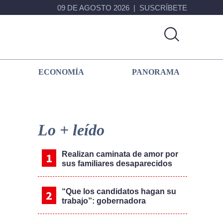
09 DE AGOSTO 2026
SUSCRÍBETE
ECONOMÍA
PANORAMA
Primary
Sidebar
Lo + leído
Realizan caminata de amor por
sus familiares desaparecidos
“Que los candidatos hagan su
trabajo”: gobernadora