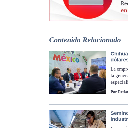
Contenido Relacionado
Chihua
dólares
La empre
la gener
especial
Por Redac
Seminc
industr