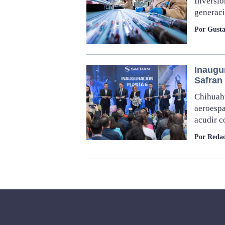
Inversió
generaci
Por Gusta
Inaugu
Safran
Chihuahu
aeroespa
acudir c
Por Redac