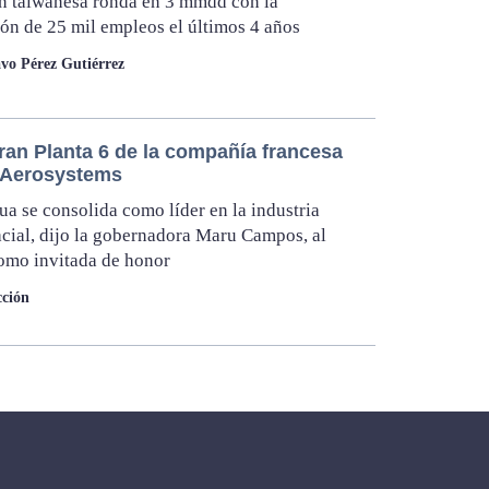
n taiwanesa ronda en 3 mmdd con la
ón de 25 mil empleos el últimos 4 años
vo Pérez Gutiérrez
ran Planta 6 de la compañía francesa
 Aerosystems
a se consolida como líder en la industria
cial, dijo la gobernadora Maru Campos, al
omo invitada de honor
ción