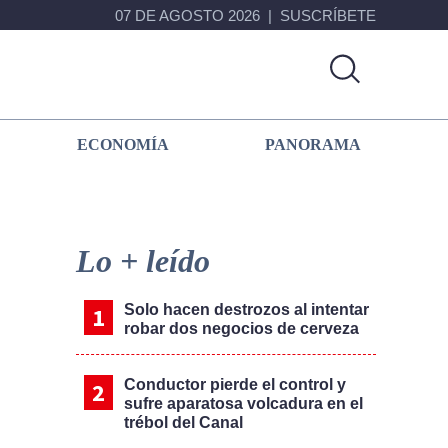
07 DE AGOSTO 2026
SUSCRÍBETE
ECONOMÍA
PANORAMA
Primary
Sidebar
Lo + leído
Solo hacen destrozos al intentar
robar dos negocios de cerveza
Conductor pierde el control y
sufre aparatosa volcadura en el
trébol del Canal