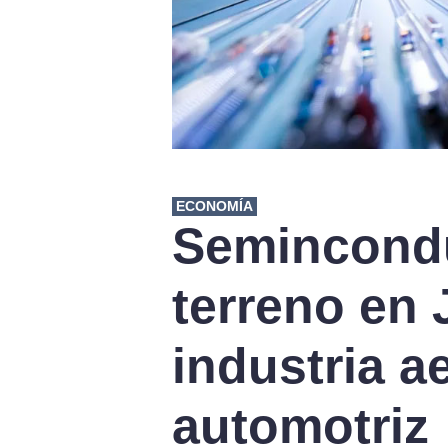
ECONOMÍA
Semincond
terreno en 
industria a
automotriz