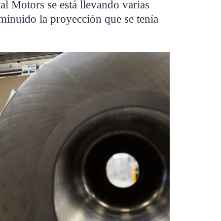
l Motors se está llevando varias
minuido la proyección que se tenía