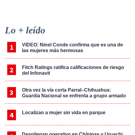
Primary
Lo + leído
Sidebar
VIDEO: Ninel Conde confirma que es una de
las mujeres más hermosas
Fitch Ratings ratifica calificaciones de riesgo
del Infonavit
Otra vez la vía corta Parral–Chihuahua:
Guardia Nacional se enfrenta a grupo armado
Localizan a mujer sin vida en parque
Despliegan operativo en Chínipas y Uruachi