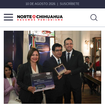
10 DE AGOSTO 2026
SUSCRÍBETE
Norte
Más
De
que
Chihuahua
noticias,
hacemos periodismo