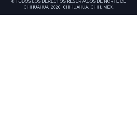
® TODOS LOS DERECHOS RESERVADOS DE NORTE DE
CHIHUAHUA 2026 CHIHUAHUA, CHIH. MEX.