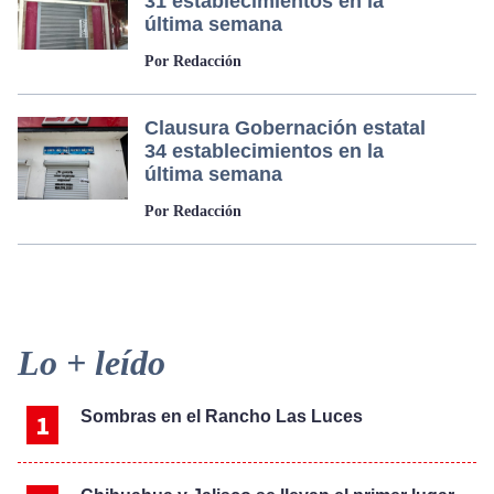
31 establecimientos en la
última semana
Por Redacción
Clausura Gobernación estatal
34 establecimientos en la
última semana
Por Redacción
Primary
Lo + leído
Sidebar
Sombras en el Rancho Las Luces