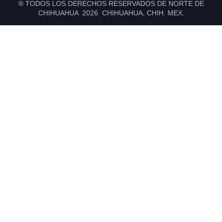
® TODOS LOS DERECHOS RESERVADOS DE NORTE DE
CHIHUAHUA 2026 CHIHUAHUA, CHIH. MEX.