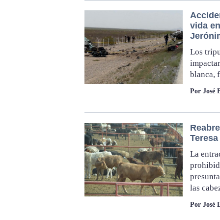
Acciden
vida e
Jeróni
Los trip
impactar
blanca, 
Por José 
Reabre
Teresa
La entra
prohibid
presunta
las cabe
Por José E