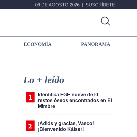
09 DE AGOSTO 2026
SUSCRÍBETE
ECONOMÍA
PANORAMA
Primary
Sidebar
Lo + leído
Identifica FGE nueve de l0
restos óseos encontrados en El
Mimbre
¡Adiós y gracias, Vasco!
¡Bienvenido Káiser!