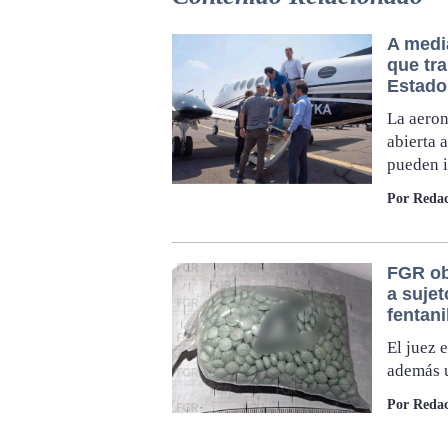
A media
que tr
Estado
La aeron
abierta 
pueden i
Por Redac
FGR ob
a sujet
fentani
El juez 
además u
Por Redac