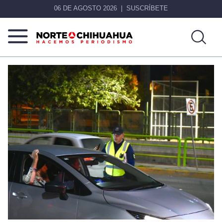
06 DE AGOSTO 2026
SUSCRÍBETE
Norte
Más
De
que
Chihuahua
noticias,
hacemos periodismo