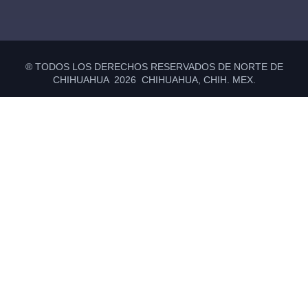
® TODOS LOS DERECHOS RESERVADOS DE NORTE DE
CHIHUAHUA 2026 CHIHUAHUA, CHIH. MEX.