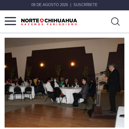
09 DE AGOSTO 2026
SUSCRÍBETE
Norte
Más
De
que
Chihuahua
noticias,
hacemos periodismo