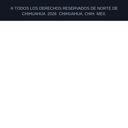
® TODOS LOS DERECHOS RESERVADOS DE NORTE DE
CHIHUAHUA 2026 CHIHUAHUA, CHIH. MEX.