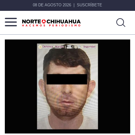
08 DE AGOSTO 2026
SUSCRÍBETE
Norte
Más
De
que
Chihuahua
noticias,
hacemos periodismo