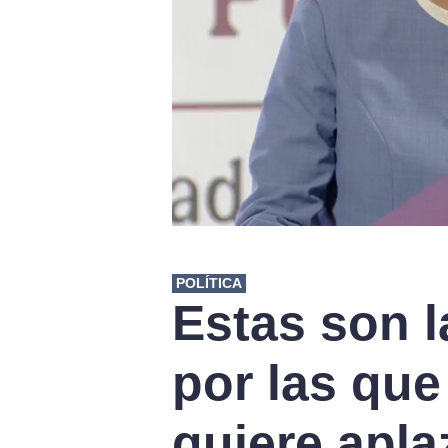
POLÍTICA
Estas son l
por las qu
quiere apla