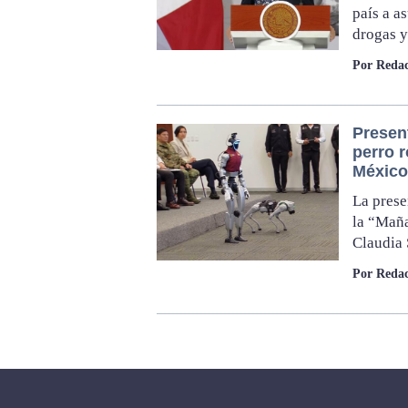
país a a
drogas y
Por Redac
Present
perro r
México
La prese
la “Maña
Claudia
Por Redac