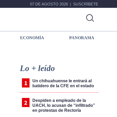
07 DE AGOSTO 2026
SUSCRÍBETE
ECONOMÍA
PANORAMA
Primary
Sidebar
Lo + leído
Un chihuahuense le entrará al
batidero de la CFE en el estado
Despiden a empleado de la
UACH, lo acusan de “infiltrado”
en protestas de Rectoría