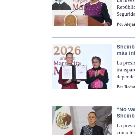
La inves
Repúblic
Segurida
Por Alej
Sheinb
más in
La presi
transpar
dependen
Por Redac
“No va
Sheinb
La presi
como tem