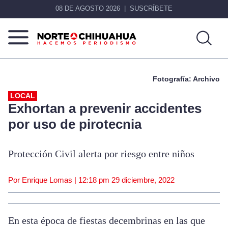
08 DE AGOSTO 2026
SUSCRÍBETE
Norte
Más
De
que
Fotografía: Archivo
Chihuahua
noticias,
hacemos periodismo
LOCAL
Exhortan a prevenir accidentes
por uso de pirotecnia
Protección Civil alerta por riesgo entre niños
Por Enrique Lomas |
12:18 pm
29 diciembre, 2022
En esta época de fiestas decembrinas en las que