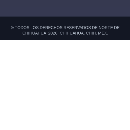
® TODOS LOS DERECHOS RESERVADOS DE NORTE DE
CHIHUAHUA 2026 CHIHUAHUA, CHIH. MEX.