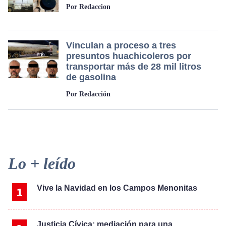
Por Redaccion
Vinculan a proceso a tres
presuntos huachicoleros por
transportar más de 28 mil litros
de gasolina
Por Redacción
Primary
Lo + leído
Sidebar
Vive la Navidad en los Campos Menonitas
Justicia Cívica: mediación para una