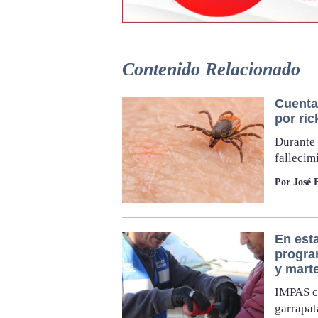
Contenido Relacionado
Cuenta
por ric
Durante 
fallecim
Por José 
En esta
progra
y mart
IMPAS co
garrapata