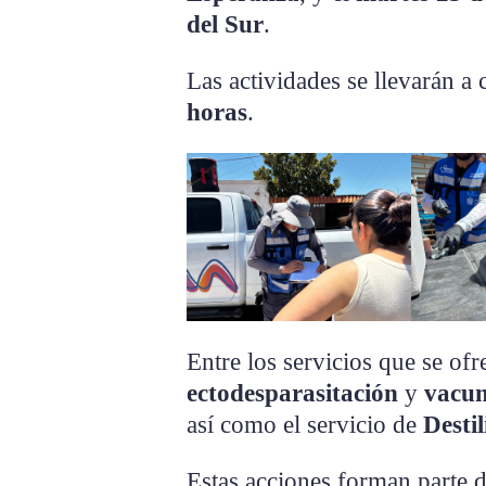
del Sur
.
Las actividades se llevarán a
horas
.
Entre los servicios que se ofr
ectodesparasitación
y
vacun
así como el servicio de
Desti
Estas acciones forman parte d