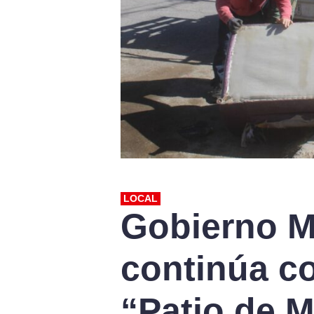
LOCAL
Gobierno M
continúa c
“Patio de M