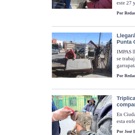
este 27 
Por Redac
Llegar
Punta 
IMPAS ll
se traba
garrapat
Por Redac
Triplic
compar
En Ciuda
esta en
Por José 