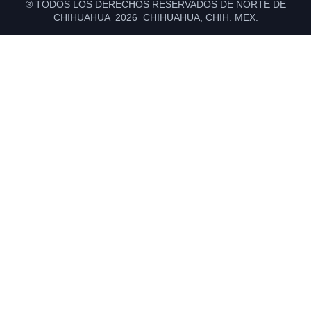
® TODOS LOS DERECHOS RESERVADOS DE NORTE DE
CHIHUAHUA 2026 CHIHUAHUA, CHIH. MEX.