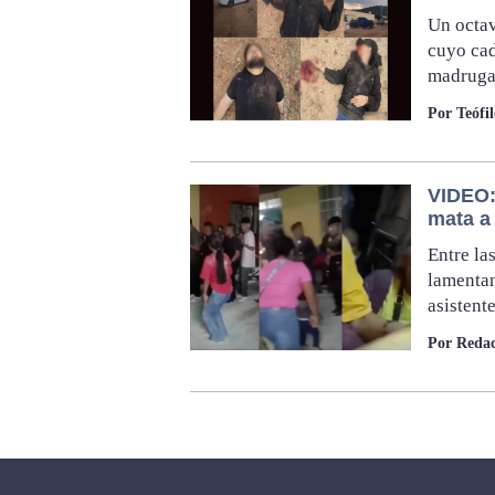
Un octav
cuyo ca
madruga
Por Teófi
VIDEO:
mata a
Entre la
lamentan
asistent
Por Redac