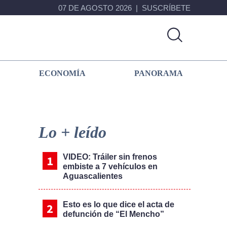
07 DE AGOSTO 2026
SUSCRÍBETE
ECONOMÍA
PANORAMA
Primary
Sidebar
Lo + leído
VIDEO: Tráiler sin frenos
embiste a 7 vehículos en
Aguascalientes
Esto es lo que dice el acta de
defunción de “El Mencho”