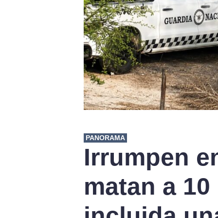
PANORAMA
Irrumpen e
matan a 10
incluida un