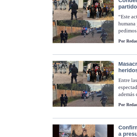
Conden
partid
“Este ac
humana y
pedimos
Por Redac
Masacr
herido
Entre la
espectad
además d
Por Redac
Confir
a presu