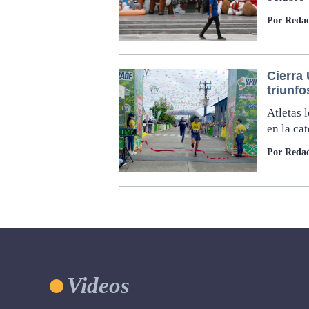
Por Reda
Cierra
triunf
Atletas 
en la ca
Por Redac
Videos