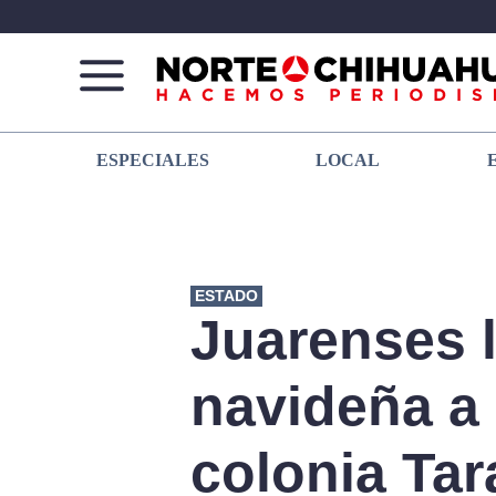
Norte
Más
ESPECIALES
LOCAL
De
que
Chihuahua
noticias,
hacemos periodismo
ESTADO
Juarenses 
navideña a 
colonia Ta