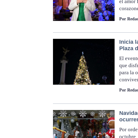
el amor 
corazone
Por Redac
Inicia 
Plaza 
El event
que disf
para la 
convive
Por Redac
Navida
ocurre
Por orde
octubre