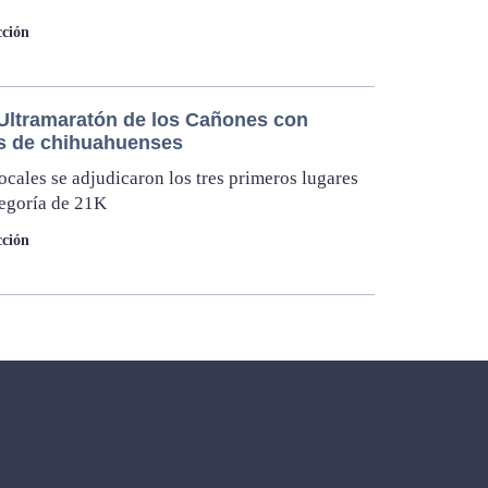
cción
 Ultramaratón de los Cañones con
os de chihuahuenses
locales se adjudicaron los tres primeros lugares
tegoría de 21K
ción