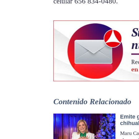
celular 656 834-0480.
Contenido Relacionado
Emite 
chihua
Maru Ca