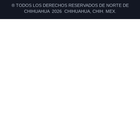
® TODOS LOS DERECHOS RESERVADOS DE NORTE DE
CHIHUAHUA 2026 CHIHUAHUA, CHIH. MEX.