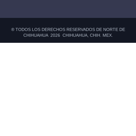
® TODOS LOS DERECHOS RESERVADOS DE NORTE DE
CHIHUAHUA 2026 CHIHUAHUA, CHIH. MEX.