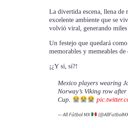
La divertida escena, llena de r
excelente ambiente que se vi
volvió viral, generando miles
Un festejo que quedará com
memorables y memeables de e
¡¿Y si, sí?!
Mexico players wearing J
Norway’s Viking row after
Cup.
pic.twitte
— All Fútbol MX
(@AllFutbolM