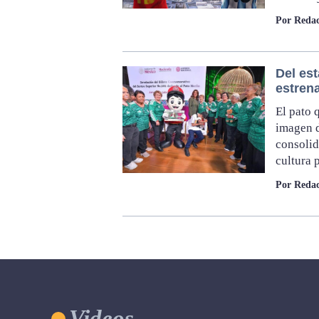
Por Redac
Del es
estrena
El pato 
imagen d
consolid
cultura 
Por Redac
Videos