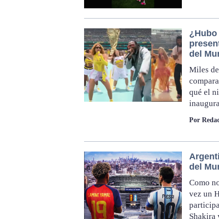
¿Hubo 
presen
del Mu
Miles de
comparan
qué el n
inaugura
Por Redac
Argent
del Mu
Como nov
vez un H
particip
Shakira 