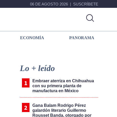
06 DE AGOSTO 2026
SUSCRÍBETE
ECONOMÍA
PANORAMA
Primary
Sidebar
Lo + leído
Embraer aterriza en Chihuahua
con su primera planta de
manufactura en México
Gana Balam Rodrigo Pérez
galardón literario Guillermo
Rousset Banda, otorgado por