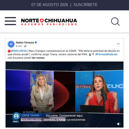
07 DE AGOSTO 2026
SUSCRÍBETE
Norte
Más
De
que
Chihuahua
noticias,
hacemos periodismo