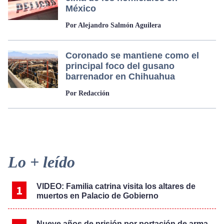
México
Por Alejandro Salmón Aguilera
Coronado se mantiene como el
principal foco del gusano
barrenador en Chihuahua
Por Redacción
Primary
Lo + leído
Sidebar
VIDEO: Familia catrina visita los altares de
muertos en Palacio de Gobierno
Nueve años de prisión por portación de arma