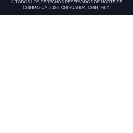
® TODOS LOS DERECHOS RESERVADOS DE NORTE DE
CHIHUAHUA 2026 CHIHUAHUA, CHIH. MEX.