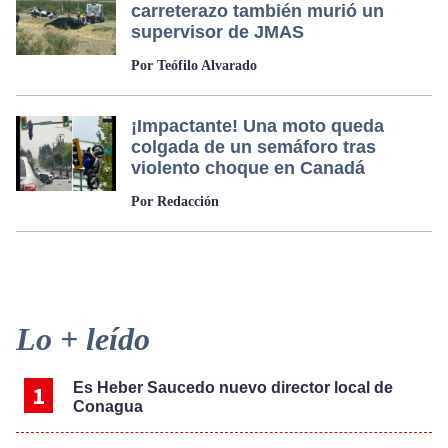
carreterazo también murió un
supervisor de JMAS
Por Teófilo Alvarado
¡Impactante! Una moto queda
colgada de un semáforo tras
violento choque en Canadá
Por Redacción
Primary
Lo + leído
Sidebar
Es Heber Saucedo nuevo director local de
Conagua