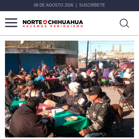
09 DE AGOSTO 2026
SUSCRÍBETE
Norte
Más
De
que
Chihuahua
noticias,
hacemos periodismo