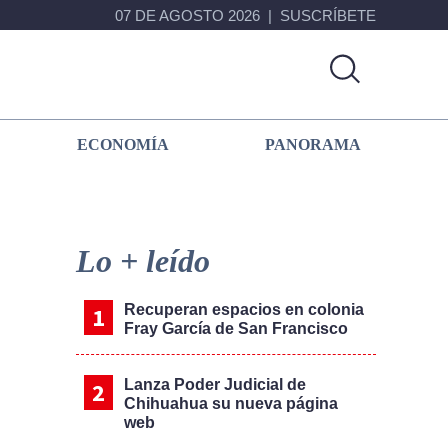
07 DE AGOSTO 2026
SUSCRÍBETE
ECONOMÍA
PANORAMA
Primary
Sidebar
Lo + leído
Recuperan espacios en colonia
Fray García de San Francisco
Lanza Poder Judicial de
Chihuahua su nueva página
web