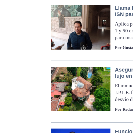
Llama 
ISN pa
Aplica p
1 y 50 e
para insc
Por Gusta
Asegur
lujo e
El inmue
J.P.L.E.
desvío d
Por Redac
Funcio