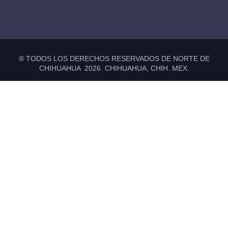
® TODOS LOS DERECHOS RESERVADOS DE NORTE DE
CHIHUAHUA 2026 CHIHUAHUA, CHIH. MEX.