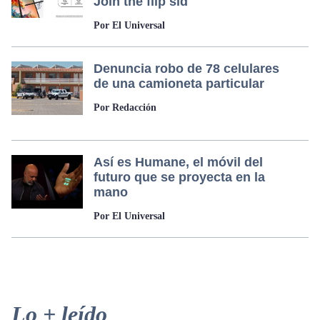
Join the flip sid
Por El Universal
Denuncia robo de 78 celulares
de una camioneta particular
Por Redacción
Así es Humane, el móvil del
futuro que se proyecta en la
mano
Por El Universal
Primary
Lo + leído