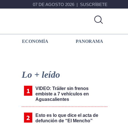
07 DE AGOSTO 2026
SUSCRÍBETE
ECONOMÍA
PANORAMA
Primary
Sidebar
Lo + leído
VIDEO: Tráiler sin frenos
embiste a 7 vehículos en
Aguascalientes
Esto es lo que dice el acta de
defunción de “El Mencho”