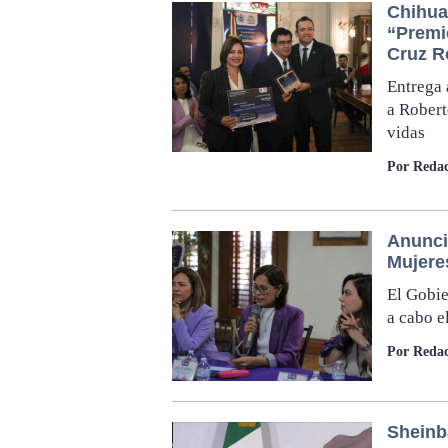
Chihua
“Premio
Cruz R
Entrega 
a Robert
vidas
Por Redac
Anunci
Mujere
El Gobie
a cabo e
Por Redac
Sheinb