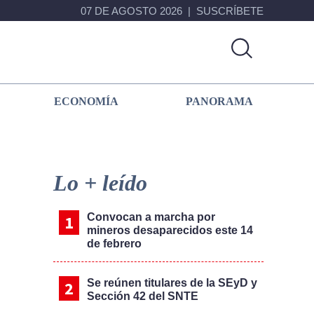
07 DE AGOSTO 2026
SUSCRÍBETE
ECONOMÍA
PANORAMA
Primary
Sidebar
Lo + leído
Convocan a marcha por
mineros desaparecidos este 14
de febrero
Se reúnen titulares de la SEyD y
Sección 42 del SNTE