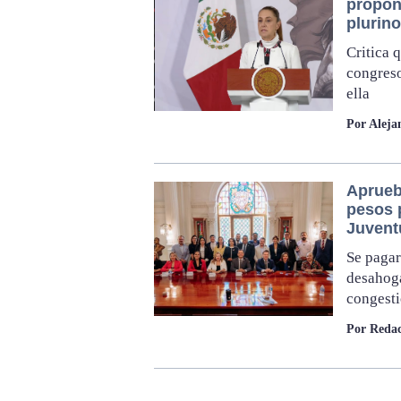
propone
plurin
Critica 
congreso
ella
Por Aleja
Aprueb
pesos p
Juvent
Se pagar
desahoga
congest
Por Redac