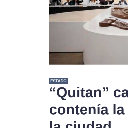
ESTADO
“Quitan” c
contenía la
la ciudad