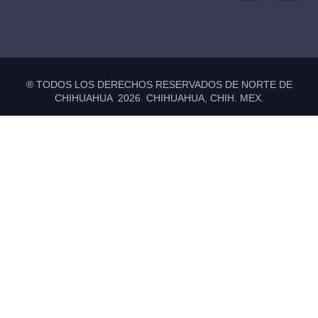
® TODOS LOS DERECHOS RESERVADOS DE NORTE DE
CHIHUAHUA 2026 CHIHUAHUA, CHIH. MEX.