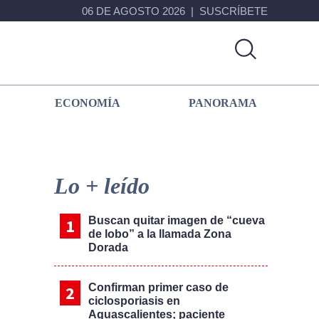
06 DE AGOSTO 2026
SUSCRÍBETE
ECONOMÍA
PANORAMA
Primary
Sidebar
Lo + leído
Buscan quitar imagen de “cueva
de lobo” a la llamada Zona
Dorada
Confirman primer caso de
ciclosporiasis en
Aguascalientes; paciente