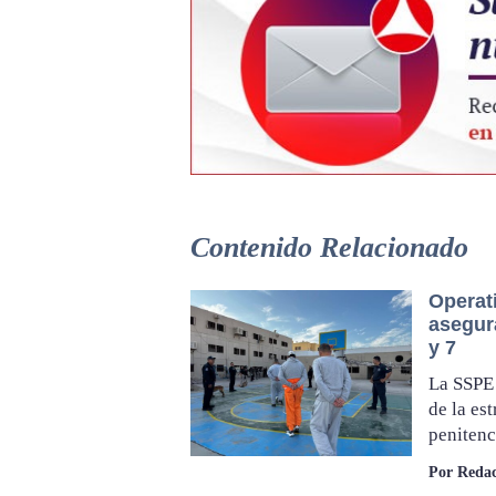
Contenido Relacionado
Operat
asegur
y 7
La SSPE 
de la es
penitenc
Por Redac