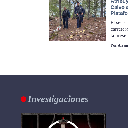
Atribu
Calvo a
Plataf
El secre
carreter
la prese
Por Aleja
Investigaciones