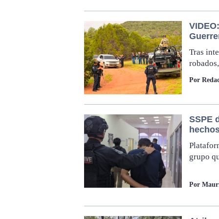
VIDEO:
Guerre
Tras int
robados,
Por Redac
SSPE d
hechos
Platafor
grupo qu
Por Mauri