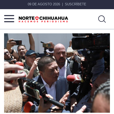
09 DE AGOSTO 2026
SUSCRÍBETE
Norte
Más
De
que
Chihuahua
noticias,
hacemos periodismo