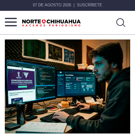
07 DE AGOSTO 2026
SUSCRÍBETE
Norte
Más
De
que
Chihuahua
noticias,
hacemos periodismo