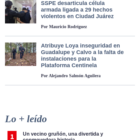
SSPE desarticula célula
armada ligada a 29 hechos
violentos en Ciudad Juárez
Por Mauricio Rodríguez
Atribuye Loya inseguridad en
Guadalupe y Calvo a la falta de
instalaciones para la
Plataforma Centinela
Por Alejandro Salmón Aguilera
Primary
Lo + leído
Sidebar
Un vecino gruñón, una divertida y
conmovedora historia