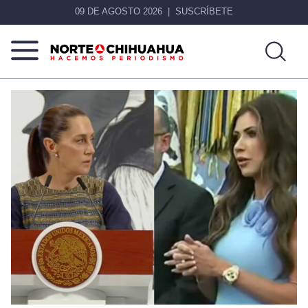
09 DE AGOSTO 2026
SUSCRÍBETE
Norte
Más
De
que
Chihuahua
noticias,
hacemos periodismo