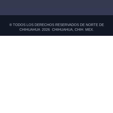
® TODOS LOS DERECHOS RESERVADOS DE NORTE DE
CHIHUAHUA 2026 CHIHUAHUA, CHIH. MEX.