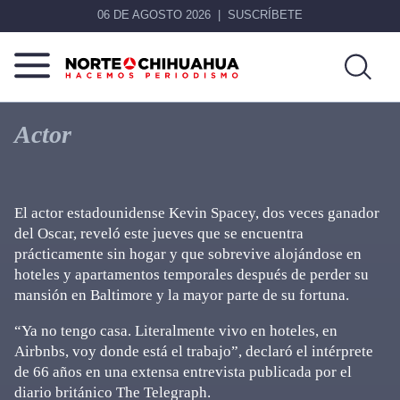
06 DE AGOSTO 2026
SUSCRÍBETE
Norte
Más
De
que
Actor
Chihuahua
noticias,
hacemos periodismo
El actor estadounidense Kevin Spacey, dos veces ganador
del Oscar, reveló este jueves que se encuentra
prácticamente sin hogar y que sobrevive alojándose en
hoteles y apartamentos temporales después de perder su
mansión en Baltimore y la mayor parte de su fortuna.
“Ya no tengo casa. Literalmente vivo en hoteles, en
Airbnbs, voy donde está el trabajo”, declaró el intérprete
de 66 años en una extensa entrevista publicada por el
diario británico The Telegraph.