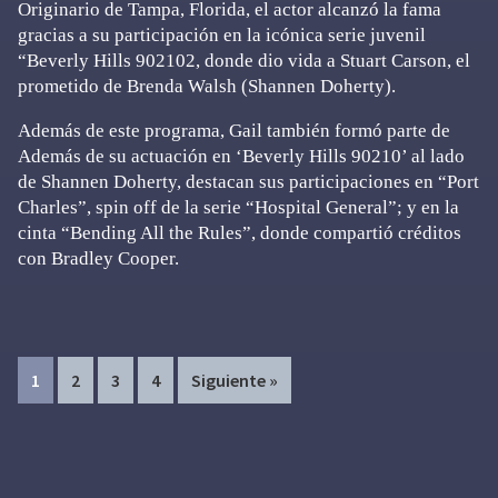
Originario de Tampa, Florida, el actor alcanzó la fama
gracias a su participación en la icónica serie juvenil
“Beverly Hills 902102, donde dio vida a Stuart Carson, el
prometido de Brenda Walsh (Shannen Doherty).
Además de este programa, Gail también formó parte de
Además de su actuación en ‘Beverly Hills 90210’ al lado
de Shannen Doherty, destacan sus participaciones en “Port
Charles”, spin off de la serie “Hospital General”; y en la
cinta “Bending All the Rules”, donde compartió créditos
con Bradley Cooper.
Page
Page
Page
Page
1
2
3
4
Siguiente »
Primary